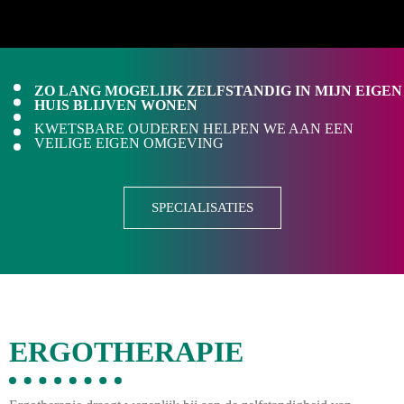
ERGOTHERAPIE
ZO LANG MOGELIJK ZELFSTANDIG IN MIJN EIGEN
TILBURG
HUIS BLIJVEN WONEN
KWETSBARE OUDEREN HELPEN WE AAN EEN
VEILIGE EIGEN OMGEVING
Ergotherapie Tilburg is een
vrijgevestigde praktijk voor
volwassenen en ouderen.
SPECIALISATIES
NEEM CONTACT OP
ERGOTHERAPIE